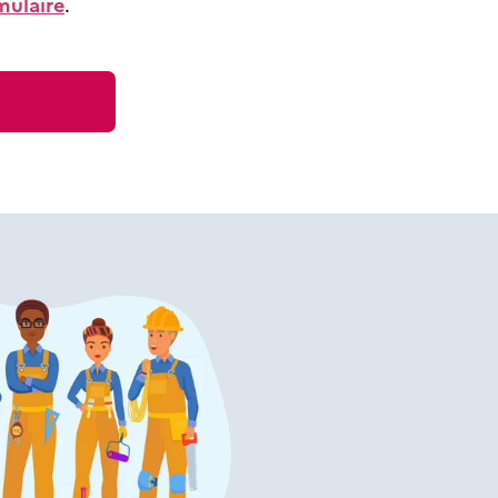
mulaire
.