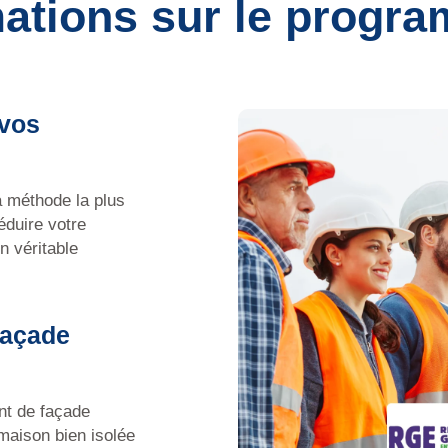
mations sur le progr
 vos
la méthode la plus
éduire votre
n véritable
façade
nt de façade
maison bien isolée